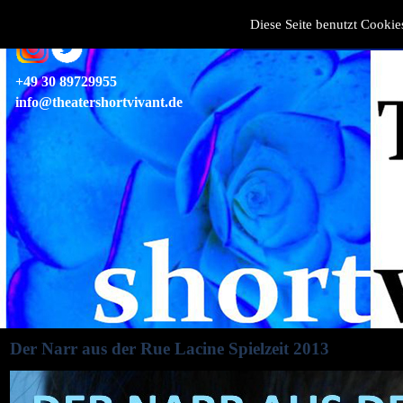
Theater an 
Diese Seite benutzt Cookies
+49 30 89729955
info@theatershortvivant.de
Der Narr aus der Rue Lacine Spielzeit 2013